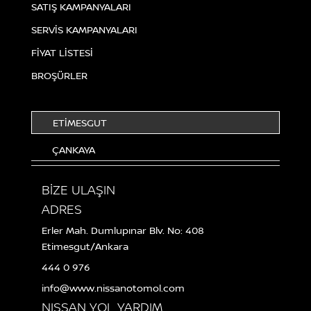
SATIŞ KAMPANYALARI
SERVİS KAMPANYALARI
FİYAT LİSTESİ
BROŞÜRLER
ETİMESGUT
ÇANKAYA
BİZE ULAŞIN
ADRES
Erler Mah. Dumlupınar Blv. No: 408
Etimesgut/Ankara
444 0 976
info@www.nissanotomol.com
NISSAN YOL YARDIM