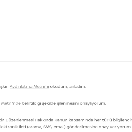
lişkin
Aydınlatma Metni’ni
okudum, anladım.
a Metni’nde
belirtildiği şekilde işlenmesini onaylıyorum.
etin Düzenlenmesi Hakkında Kanun kapsamında her türlü bilgilendirm
ri elektronik ileti (arama, SMS, email) gönderilmesine onay veriyorum.