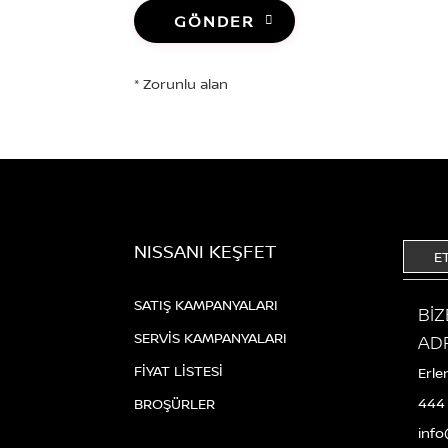
GÖNDER
NISSANI KEŞFET
E
SATIŞ KAMPANYALARI
BİZ
SERVİS KAMPANYALARI
AD
FİYAT LİSTESİ
Erle
444
BROŞÜRLER
inf