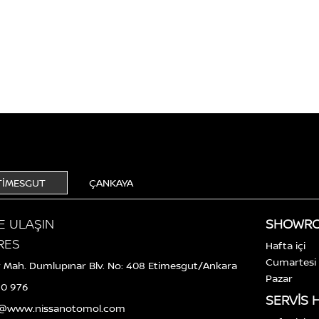
TİMESGUT
ÇANKAYA
E ULAŞIN
SHOWR
RES
Hafta içi
Cumartesi
r Mah. Dumlupınar Blv. No: 408 Etimesgut/Ankara
Pazar
 0 976
SERVIS 
o@www.nissanotomol.com